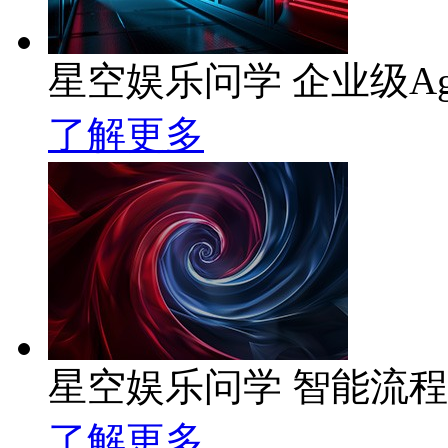
星空娱乐问学 企业级Ag
了解更多
星空娱乐问学 智能流
了解更多