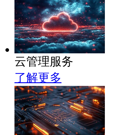
云管理服务
了解更多