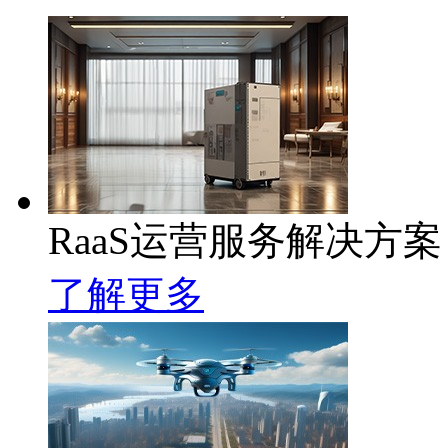
RaaS运营服务解决方案
了解更多