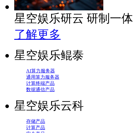
星空娱乐研云 研制一
了解更多
星空娱乐鲲泰
AI算力服务器
通用算力服务器
计算终端产品
数据通信产品
星空娱乐云科
存储产品
计算产品