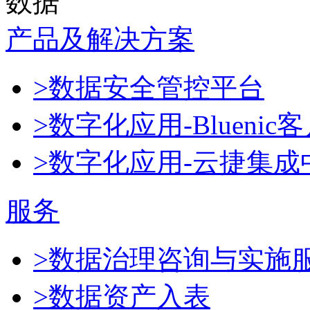
数据
产品及解决方案
>数据安全管控平台
>数字化应用-Blueni
>数字化应用-云捷集成
服务
>数据治理咨询与实施
>数据资产入表