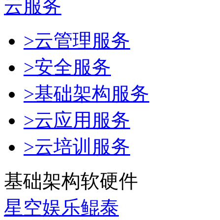
云服务
>云管理服务
>安全服务
>基础架构服务
>云应用服务
>云培训服务
基础架构软硬件
星空娱乐鲲泰