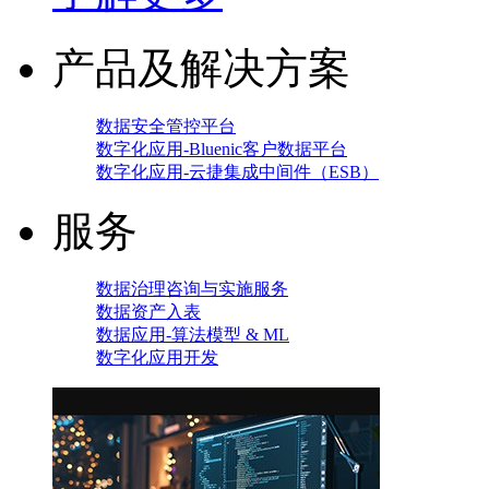
产品及解决方案
数据安全管控平台
数字化应用-Bluenic客户数据平台
数字化应用-云捷集成中间件（ESB）
服务
数据治理咨询与实施服务
数据资产入表
数据应用-算法模型 & ML
数字化应用开发