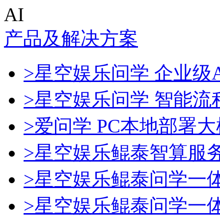
AI
产品及解决方案
>星空娱乐问学 企业级A
>星空娱乐问学 智能流
>爱问学 PC本地部署
>星空娱乐鲲泰智算服
>星空娱乐鲲泰问学一
>星空娱乐鲲泰问学一体机