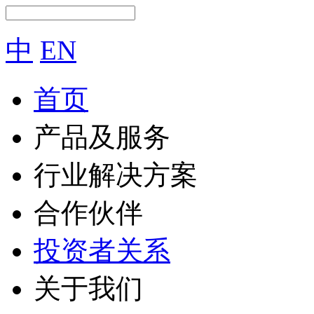
中
EN
首页
产品及服务
行业解决方案
合作伙伴
投资者关系
关于我们